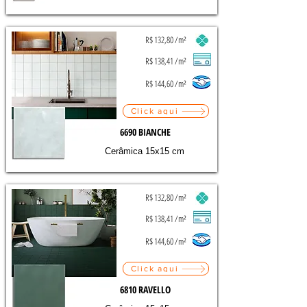
R$ 132,80 /m²
R$ 138,41 /m²
R$ 144,60 /m²
Click aqui
6690 BIANCHE
Cerâmica 15x15 cm
R$ 132,80 /m²
R$ 138,41 /m²
R$ 144,60 /m²
Click aqui
6810 RAVELLO