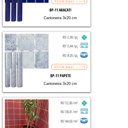
Click aqui
BP-11 ARACATI
Cantoneira 3x20 cm
R$ 12,90 /pç
R$ 13,44 /pç
R$ 14,05 /pç
Click aqui
BP-11 PAPETE
Cantoneira 3x20 cm
R$ 132,80 /m²
R$ 138,41 /m²
R$ 144,60 /m²