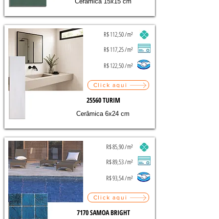
Cerâmica 15x15 cm
R$ 112,50 /m²
R$ 117,25 /m²
R$ 122,50 /m²
Click aqui
25560 TURIM
Cerâmica 6x24 cm
R$ 85,90 /m²
R$ 89,53 /m²
R$ 93,54 /m²
Click aqui
7170 SAMOA BRIGHT