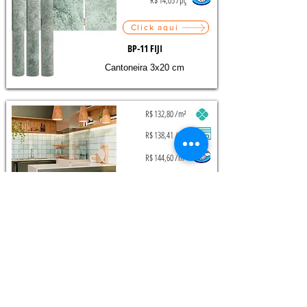
R$ 14,05 /pç
Click aqui
BP-11 FIJI
Cantoneira 3x20 cm
R$ 132,80 /m²
R$ 138,41 /m²
R$ 144,60 /m²
Click aqui
6680 ARDEA
Cerâmica 15x15 cm
R$ 112,50 /m²
R$ 117,25 /m²