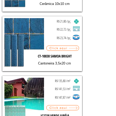
Cerâmica 10x10 cm
R$ 21,80 /pç
R$ 22,72 /pç
R$ 23,74 /pç
Click aqui
CT-10030 SAMOA BRIGHT
Cantoneira 3,5x20 cm
R$ 135,80 /m²
R$ 141,53 /m²
R$ 147,87 /m²
Click aqui
JC1718 VERDE JURÉIA