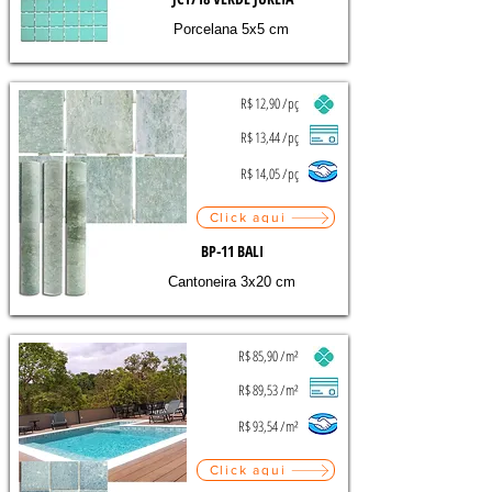
Porcelana 5x5 cm
R$ 12,90 /pç
R$ 13,44 /pç
R$ 14,05 /pç
Click aqui
BP-11 BALI
Cantoneira 3x20 cm
R$ 85,90 /m²
R$ 89,53 /m²
R$ 93,54 /m²
Click aqui