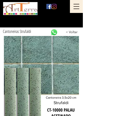
Art Terra Revestimentos
Loja física: Rua Ônix nº 71 - Aclimação - São Paulo - SP
Cantoneiras Strufaldi
< Voltar
Cantoneira 3,5x20 cm
Strufaldi
CT-10000 PALAU
ACETINADO