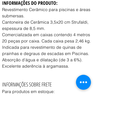
INFORMAÇÕES DO PRODUTO:
Revestimento Cerâmico para piscinas e áreas 
submersas.
Cantoneira de Cerâmica 3,5x20 cm Strufaldi, 
espessura de 8,5 mm.
Comercializada em caixas contendo 4 metros
20 peças por caixa. Cada caixa pesa 2,46 kg.
Indicada para revestimento de quinas de 
prainhas e degraus de escadas em Piscinas.
Absorção d'água e dilatação (de 3 a 6%).
Excelente aderência à argamassa.
INFORMAÇÕES SOBRE FRETE
Para produtos em estoque:
Retirada na loja:
 Disponível a partir de 1 dia útil 
após a confirmação do pedido.
Entrega:
 O prazo e o custo variam conforme o 
peso, volume e CEP de destino, consulte o vendedor.
Coleta:
 Transportadora contratada pelo cliente 