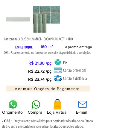
Cantoneira 3,5x20 Strufaldi CT-10000 PALAU ACETINADO
EM ESTOQUE
160
m²
a pronta entrega
OBS.: Para encomenda no fornecedor consulte disponibilidade e condições
Pix
R$ 21,80 /pç
Cartão presencial
R$ 22,72 /pç
Cartão à distância
R$ 23,74 /pç
Ver mais Opções de Pagamento
Orçamento
Compra
Loja Virtual
E-mail
- OBS.:
Preços e condições válidos para destinatário localizado no Estado
de SP. Entre em contato se você estiver localizado em outro Estado.