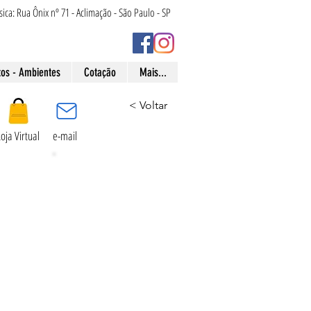
ísica: Rua Ônix nº 71 - Aclimação - São Paulo - SP
tos - Ambientes
Cotação
Mais...
< Voltar
Loja Virtual
e-mail