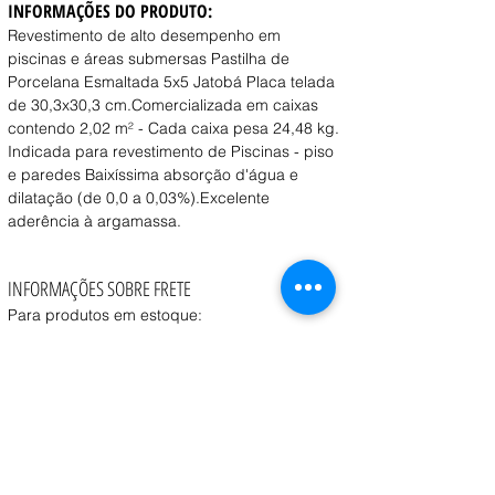
INFORMAÇÕES DO PRODUTO:
Revestimento de alto desempenho em 
piscinas e áreas submersas Pastilha de 
Porcelana Esmaltada 5x5 Jatobá Placa telada 
de 30,3x30,3 cm.Comercializada em caixas 
contendo 2,02 m² - Cada caixa pesa 24,48 kg.
Indicada para revestimento de Piscinas - piso 
e paredes Baixíssima absorção d'água e 
dilatação (de 0,0 a 0,03%).Excelente 
aderência à argamassa.
INFORMAÇÕES SOBRE FRETE
Para produtos em estoque:
Retirada na loja:
 Disponível a partir de 1 dia útil 
após a confirmação do pedido.
Entrega:
 O prazo e o custo variam conforme o 
peso, volume e CEP de destino, consulte o vendedor.
Coleta:
 Transportadora contratada pelo cliente 
pode realizar a coleta a partir de 1 dia útil após a 