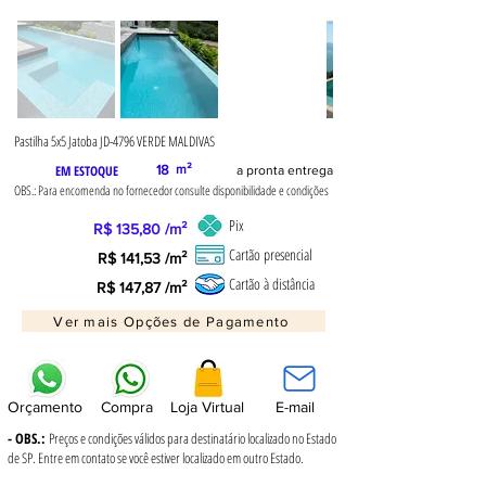
Pastilha 5x5 Jatoba JD-4796 VERDE MALDIVAS
EM ESTOQUE
18
m²
a pronta entrega
OBS.: Para encomenda no fornecedor consulte disponibilidade e condições
Pix
R$ 135,80 /m²
Cartão presencial
R$ 141,53 /m²
Cartão à distância
R$ 147,87 /m²
Ver mais Opções de Pagamento
Orçamento
Compra
Loja Virtual
E-mail
- OBS.:
Preços e condições válidos para destinatário localizado no Estado
de SP. Entre em contato se você estiver localizado em outro Estado.