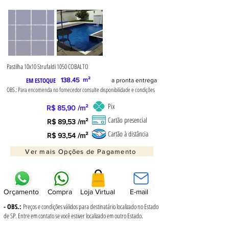
Pastilha 10x10 Strufaldi 1050 COBALTO
EM ESTOQUE
138.45
m²
a pronta entrega
OBS.: Para encomenda no fornecedor consulte disponibilidade e condições
Pix
R$ 85,90 /m²
Cartão presencial
R$ 89,53 /m²
Cartão à distância
R$ 93,54 /m²
Ver mais Opções de Pagamento
Orçamento
Compra
Loja Virtual
E-mail
- OBS.:
Preços e condições válidos para destinatário localizado no Estado
de SP. Entre em contato se você estiver localizado em outro Estado.