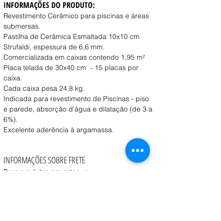
INFORMAÇÕES DO PRODUTO:
Revestimento Cerâmico para piscinas e áreas 
submersas.
Pastilha de Cerâmica Esmaltada 10x10 cm 
Strufaldi, espessura de 6,6 mm.
Comercializada em caixas contendo 1,95 m²
Placa telada de 30x40 cm  - 15 placas por 
caixa.
Cada caixa pesa 24,8 kg.
Indicada para revestimento de Piscinas - piso 
e parede, absorção d'água e dilatação (de 3 a 
6%).
Excelente aderência à argamassa.
INFORMAÇÕES SOBRE FRETE
Para produtos em estoque:
Retirada na loja:
 Disponível a partir de 1 dia útil 
após a confirmação do pedido.
Entrega:
 O prazo e o custo variam conforme o 
peso, volume e CEP de destino, consulte o vendedor.