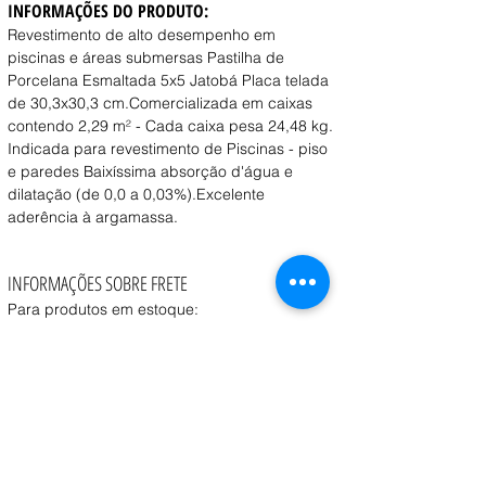
INFORMAÇÕES DO PRODUTO:
Revestimento de alto desempenho em 
piscinas e áreas submersas Pastilha de 
Porcelana Esmaltada 5x5 Jatobá Placa telada 
de 30,3x30,3 cm.Comercializada em caixas 
contendo 2,29 m² - Cada caixa pesa 24,48 kg.
Indicada para revestimento de Piscinas - piso 
e paredes Baixíssima absorção d'água e 
dilatação (de 0,0 a 0,03%).Excelente 
aderência à argamassa.
INFORMAÇÕES SOBRE FRETE
Para produtos em estoque:
Retirada na loja:
 Disponível a partir de 1 dia útil 
após a confirmação do pedido.
Entrega:
 O prazo e o custo variam conforme o 
peso, volume e CEP de destino, consulte o vendedor.
Coleta:
 Transportadora contratada pelo cliente 
pode realizar a coleta a partir de 1 dia útil após a 