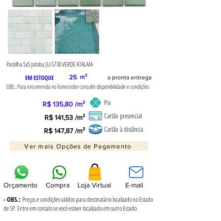
Pastilha 5x5 Jatoba JU-5730 VERDE ATALAIA
EM ESTOQUE
25
m²
a pronta entrega
OBS.: Para encomenda no fornecedor consulte disponibilidade e condições
Pix
R$ 135,80 /m²
Cartão presencial
R$ 141,53 /m²
Cartão à distância
R$ 147,87 /m²
Ver mais Opções de Pagamento
Orçamento
Compra
Loja Virtual
E-mail
- OBS.:
Preços e condições válidos para destinatário localizado no Estado
de SP. Entre em contato se você estiver localizado em outro Estado.