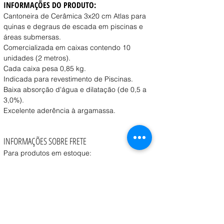
INFORMAÇÕES DO PRODUTO:
Cantoneira de Cerâmica 3x20 cm Atlas para 
quinas e degraus de escada em piscinas e 
áreas submersas. 
Comercializada em caixas contendo 10 
unidades (2 metros).
Cada caixa pesa 0,85 kg. 
Indicada para revestimento de Piscinas. 
Baixa absorção d'água e dilatação (de 0,5 a 
3,0%).
Excelente aderência à argamassa.
INFORMAÇÕES SOBRE FRETE
Para produtos em estoque:
Retirada na loja:
 Disponível a partir de 1 dia útil 
após a confirmação do pedido.
Entrega:
 O prazo e o custo variam conforme o 
peso, volume e CEP de destino, consulte o vendedor.
Coleta:
 Transportadora contratada pelo cliente 