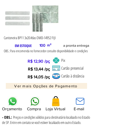
Cantoneira BP11 3x20 Atlas OMD-14952 FIJI
EM ESTOQUE
100
m²
a pronta entrega
OBS.: Para encomenda no fornecedor consulte disponibilidade e condições
Pix
R$ 12,90 /pç
Cartão presencial
R$ 13,44 /pç
Cartão à distância
R$ 14,05 /pç
Ver mais Opções de Pagamento
Orçamento
Compra
Loja Virtual
E-mail
- OBS.:
Preços e condições válidos para destinatário localizado no Estado
de SP. Entre em contato se você estiver localizado em outro Estado.