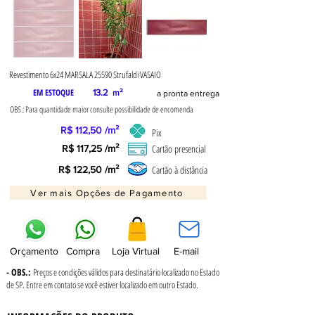
Revestimento 6x24 MARSALA 25590 Strufaldi VASAIO
EM ESTOQUE
13.2
m²
a pronta entrega
OBS.: Para quantidade maior consulte possibilidade de encomenda
R$ 112,50 /m²
Pix
Cartão presencial
R$ 117,25 /m²
Cartão à distância
R$ 122,50 /m²
Ver mais Opções de Pagamento
Orçamento
Compra
Loja Virtual
E-mail
- OBS.:
Preços e condições válidos para destinatário localizado no Estado
de SP. Entre em contato se você estiver localizado em outro Estado.