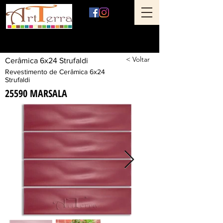
Art Terra Revestimentos
Loja física: Rua Ônix nº 71 - Aclimação - São Paulo - SP
< Voltar
Cerâmica 6x24 Strufaldi
Revestimento de Cerâmica 6x24
Strufaldi
25590 MARSALA