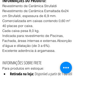
INFORMAÇÕES DO PRODUTO:
Revestimento de Cerãmica Strufaldi
Revestimento de Cerâmica Esmaltada 6x24 
cm Strufaldi, espessura de 6,9 mm.
Comercializada em caixas contendo 0,60 m²
40 placas por caixa.
Cada caixa pesa 8,0 kg.
Indicada para revestimento de Piscinas, 
Fachada, áreas internas e externas.Absorção 
d'água e dilatação (de 3 a 6%).
Excelente aderência à argamassa.
INFORMAÇÕES SOBRE FRETE
Para produtos em estoque:
Retirada na loja:
 Disponível a partir de 1 dia útil 
após a confirmação do pedido.
Entrega:
 O prazo e o custo variam conforme o 
peso, volume e CEP de destino, consulte o 
vendedor.
Coleta:
 Transportadora contratada pelo cliente 