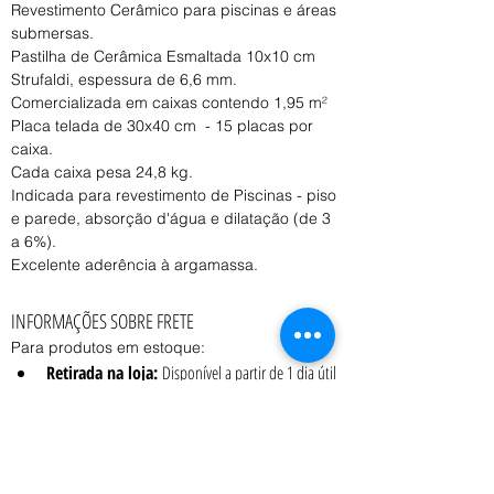
Revestimento Cerâmico para piscinas e áreas 
submersas.
Pastilha de Cerâmica Esmaltada 10x10 cm 
Strufaldi, espessura de 6,6 mm.
Comercializada em caixas contendo 1,95 m²
Placa telada de 30x40 cm  - 15 placas por 
caixa.
Cada caixa pesa 24,8 kg.
Indicada para revestimento de Piscinas - piso 
e parede, absorção d'água e dilatação (de 3 
a 6%).
Excelente aderência à argamassa.
INFORMAÇÕES SOBRE FRETE
Para produtos em estoque:
Retirada na loja:
 Disponível a partir de 1 dia útil 
após a confirmação do pedido.
Entrega:
 O prazo e o custo variam conforme o 
peso, volume e CEP de destino, consulte o 
vendedor.