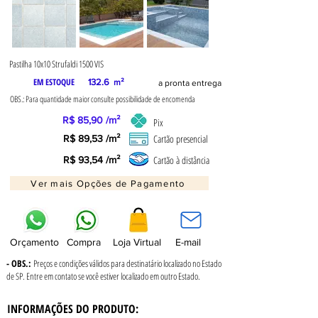
Pastilha 10x10 Strufaldi 1500 VIS
EM ESTOQUE
132.6
m²
a pronta entrega
OBS.: Para quantidade maior consulte possibilidade de encomenda
R$ 85,90 /m²
Pix
Cartão presencial
R$ 89,53 /m²
Cartão à distância
R$ 93,54 /m²
Ver mais Opções de Pagamento
Orçamento
Compra
Loja Virtual
E-mail
- OBS.:
Preços e condições válidos para destinatário localizado no Estado
de SP. Entre em contato se você estiver localizado em outro Estado.
INFORMAÇÕES DO PRODUTO: