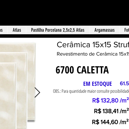
Loja f
 Terra Revestimentos
as
Atlas
Pastilha Porcelana 2,5x2,5 Atlas
Argamassas
Fo
Cerâmica 15x15 Struf
Revestimento de Cerâmica 15x15
6700 CALETTA
EM ESTOQUE
61.5
OBS.: Para quantidade maior consulte possibilid
R$ 132,80 /m²
R$ 138,41 /m²
R$ 144,60 /m²