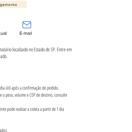
agamento
tual
E-mail
inatário localizado no Estado de SP. Entre em
tado.
1 dia útil após a confirmação do pedido.
e o peso, volume e CEP de destino, consulte 
te pode realizar a coleta a partir de 1 dia 
ados.