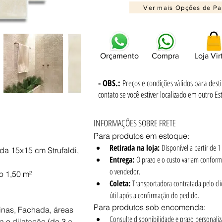
Ver mais Opções de P
Orçamento
Compra
Loja Vir
- OBS.:
Preços e condições válidos para dest
contato se você estiver localizado em outro Es
INFORMAÇÕES SOBRE FRETE
Para produtos em estoque:
i
Retirada na loja:
 Disponível a partir de 
a 15x15 cm Strufaldi, 
Entrega:
 O prazo e o custo variam conform
o vendedor.
o 1,50 m²
Coleta:
 Transportadora contratada pelo clien
útil após a confirmação do pedido.
Para produtos sob encomenda:
inas, Fachada, áreas 
Consulte disponibilidade e prazo personaliz
 e dilatação (de 3 a 