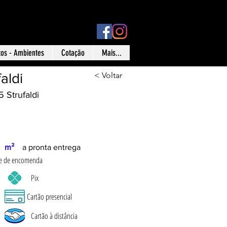
ísica: Rua Ônix nº 71 - Aclimação - São Paulo - SP
tos - Ambientes
Cotação
Mais...
aldi
< Voltar
 Strufaldi
m²
a pronta entrega
ade de encomenda
Pix
Cartão presencial
Cartão à distância