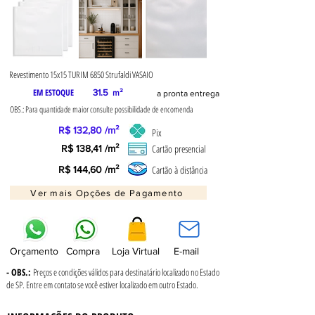
Revestimento 15x15 TURIM 6850 Strufaldi VASAIO
EM ESTOQUE
31.5
m²
a pronta entrega
OBS.: Para quantidade maior consulte possibilidade de encomenda
R$ 132,80 /m²
Pix
Cartão presencial
R$ 138,41 /m²
Cartão à distância
R$ 144,60 /m²
Ver mais Opções de Pagamento
Orçamento
Compra
Loja Virtual
E-mail
- OBS.:
Preços e condições válidos para destinatário localizado no Estado
de SP. Entre em contato se você estiver localizado em outro Estado.