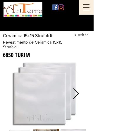
Art Terra Revestimentos
Loja física: Rua Ônix nº 71 - Aclimação - São Paulo - SP
< Voltar
Cerâmica 15x15 Strufaldi
Revestimento de Cerâmica 15x15
Strufaldi
6850 TURIM