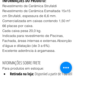
INFORMAÇÕES DO PRODUTO:
Revestimento de Cerãmica Strufaldi
Revestimento de Cerâmica Esmaltada 15x15 
cm Strufaldi, espessura de 6,6 mm.
Comercializada em caixas contendo 1,50 m²
66 placas por caixa.
Cada caixa pesa 20,0 kg.
Indicada para revestimento de Piscinas, 
Fachada, áreas internas e externas.Absorção 
d'água e dilatação (de 3 a 6%).
Excelente aderência à argamassa.
NFORMAÇÕES SOBRE FRETE
Para produtos em estoque:
Retirada na loja:
 Disponível a partir de 1 dia útil 
após a confirmação do pedido.
Entrega:
 O prazo e o custo variam conforme o 
peso, volume e CEP de destino, consulte o 
vendedor.
Coleta:
 Transportadora contratada pelo cliente 