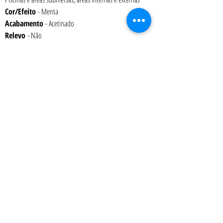
Cor/Efeito
 - Menta
Acabamento 
- Acetinado
Relevo 
- Não
Variação de Tonalidade 
– V1
Espessura 
– 6 mm
Embalagem 
- Caixa com 1,43 m² (16 placas)
Peso 
– 17,7 kg
Absorção 
– 0% a 0,5%
Junta
mínima recomendada
 – 2 mm
Art Terra Revestimentos - Showroom: Rua Ônix nº 71 - Aclimação - São Paulo
- SP
- CEP
04108-110
Atendimento presencial: 2ª a 6ª das 9:00 as 12:00 e das 13:00 as 18:00 h
Tel.:
(11) 2476-6092
| Celular-WhatsApp
(11) 97219-3197
|
vendas@artterra.com.br
Pastilha de Porcelana | Porcelanatos | Piso para Deck de Piscina | Pastilha
para Piscina | Cantoneira | Revestimentos para Piscinas | Pastilhas Jatobá |
Pastilhas Atlas | Pastilhas para Churrasqueiras | Pastilhas para Banheiros |
Pastilhas para Cozinhas| Revestimentos para Churrasqueiras |
Revestimentos para Banheiros | Revestimentos para Cozinhas |