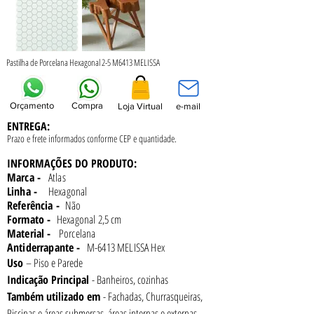
Pastilha de Porcelana Hexagonal 2-5 M6413 MELISSA
Orçamento
Compra
Loja Virtual
e-mail
ENTREGA:
Prazo e frete informados conforme
CEP e quantidade.
INFORMAÇÕES DO PRODUTO:
Marca -
Atlas
Linha -
Hexagonal
Referência -
Não
Formato -
Hexagonal 2,5 cm
Material -
Porcelana
Antiderrapante -
M-6413 MELISSA Hex
Uso 
– Piso e Parede
Indicação Principal 
- Banheiros, cozinhas
Também utilizado em 
- Fachadas, Churrasqueiras, 
Piscinas e áreas submersas, áreas internas e externas