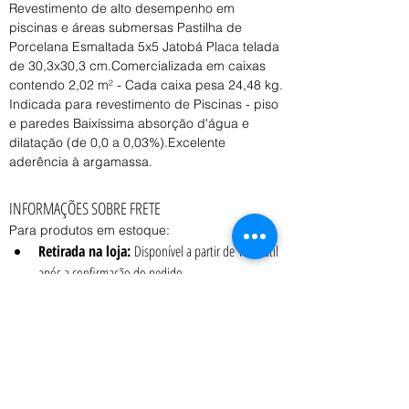
Revestimento de alto desempenho em 
piscinas e áreas submersas Pastilha de 
Porcelana Esmaltada 5x5 Jatobá Placa telada 
de 30,3x30,3 cm.Comercializada em caixas 
contendo 2,02 m² - Cada caixa pesa 24,48 kg.
Indicada para revestimento de Piscinas - piso 
e paredes Baixíssima absorção d'água e 
dilatação (de 0,0 a 0,03%).Excelente 
aderência à argamassa.
INFORMAÇÕES SOBRE FRETE
Para produtos em estoque:
Retirada na loja:
 Disponível a partir de 1 dia útil 
após a confirmação do pedido.
Entrega:
 O prazo e o custo variam conforme o 
peso, volume e CEP de destino, consulte o 
vendedor.
Coleta:
 Transportadora contratada pelo cliente 
pode realizar a coleta a partir de 1 dia útil após a 
confirmação do pedido.