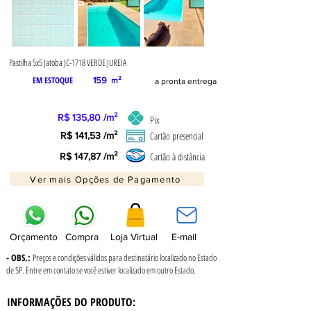
Pastilha 5x5 Jatoba JC-1718 VERDE JUREIA
EM ESTOQUE
159
m²
a pronta entrega
R$ 135,80 /m²
Pix
Cartão presencial
R$ 141,53 /m²
Cartão à distância
R$ 147,87 /m²
Ver mais Opções de Pagamento
Orçamento
Compra
Loja Virtual
E-mail
- OBS.:
Preços e condições válidos para destinatário localizado no Estado
de SP. Entre em contato se você estiver localizado em outro Estado.
INFORMAÇÕES DO PRODUTO: