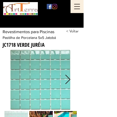
Art Terra Revestimentos
Loja física: Rua Ônix nº 71 - Aclimação - São Paulo - SP
< Voltar
Revestimentos para Piscinas
Pastilha de Porcelana 5x5 Jatobá
JC1718 VERDE JURÉIA