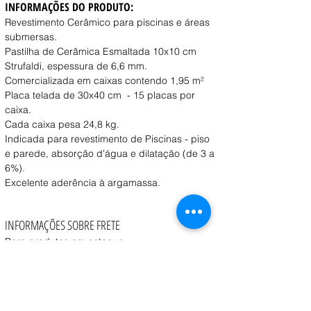
INFORMAÇÕES DO PRODUTO:
Revestimento Cerâmico para piscinas e áreas 
submersas.
Pastilha de Cerâmica Esmaltada 10x10 cm 
Strufaldi, espessura de 6,6 mm.
Comercializada em caixas contendo 1,95 m²
Placa telada de 30x40 cm  - 15 placas por 
caixa.
Cada caixa pesa 24,8 kg.
Indicada para revestimento de Piscinas - piso 
e parede, absorção d'água e dilatação (de 3 a 
6%).
Excelente aderência à argamassa.
INFORMAÇÕES SOBRE FRETE
Para produtos em estoque:
Retirada na loja:
 Disponível a partir de 1 dia útil 
após a confirmação do pedido.
Entrega:
 O prazo e o custo variam conforme o 
peso, volume e CEP de destino, consulte o vendedor.