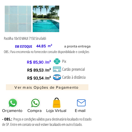
Pastilha 10x10 MAUI 7150 Strufaldi
EM ESTOQUE
44.85
m²
a pronta entrega
OBS.: Para encomenda no fornecedor consulte disponibilidade e condições
Pix
R$ 85,90 /m²
Cartão presencial
R$ 89,53 /m²
Cartão à distância
R$ 93,54 /m²
Ver mais Opções de Pagamento
Orçamento
Compra
Loja Virtual
E-mail
- OBS.:
Preços e condições válidos para destinatário localizado no Estado
de SP. Entre em contato se você estiver localizado em outro Estado.