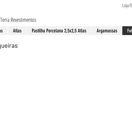
Loja f
 Terra Revestimentos
as
Atlas
Pastilha Porcelana 2,5x2,5 Atlas
Argamassas
Fo
queiras