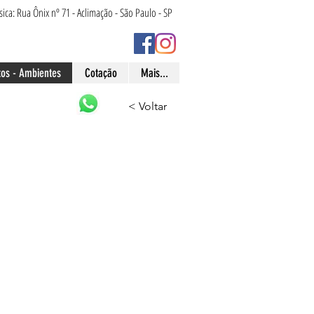
ísica: Rua Ônix nº 71 - Aclimação - São Paulo - SP
tos - Ambientes
Cotação
Mais...
< Voltar