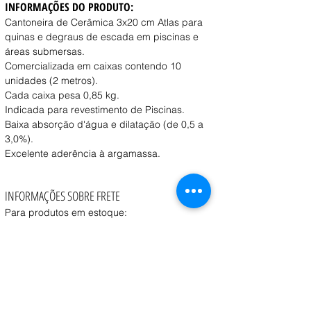
INFORMAÇÕES DO PRODUTO:
Cantoneira de Cerâmica 3x20 cm Atlas para 
quinas e degraus de escada em piscinas e 
áreas submersas. 
Comercializada em caixas contendo 10 
unidades (2 metros).
Cada caixa pesa 0,85 kg. 
Indicada para revestimento de Piscinas. 
Baixa absorção d'água e dilatação (de 0,5 a 
3,0%).
Excelente aderência à argamassa.
INFORMAÇÕES SOBRE FRETE
Para produtos em estoque:
Retirada na loja:
 Disponível a partir de 1 dia útil 
após a confirmação do pedido.
Entrega:
 O prazo e o custo variam conforme o 
peso, volume e CEP de destino, consulte o vendedor.
Coleta:
 Transportadora contratada pelo cliente 