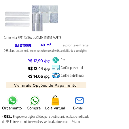
Cantoneira BP11 3x20 Atlas OMD-115151 PAPETE
EM ESTOQUE
40
m²
a pronta entrega
OBS.: Para encomenda no fornecedor consulte disponibilidade e condições
Pix
R$ 12,90 /pç
Cartão presencial
R$ 13,44 /pç
Cartão à distância
R$ 14,05 /pç
Ver mais Opções de Pagamento
Orçamento
Compra
Loja Virtual
E-mail
- OBS.:
Preços e condições válidos para destinatário localizado no Estado
de SP. Entre em contato se você estiver localizado em outro Estado.