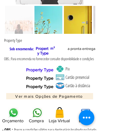
Property Type
Sob encomenda:
Propert
m²
a pronta entrega
y Type
OBS.: Para encomenda no fornecedor consulte disponibilidade e condições
Pix
Property Type
Cartão presencial
Property Type
Cartão à distância
Property Type
Ver mais Opções de Pagamento
Orçamento
Compra
Loja Virtual
E-mail
- OBS.:
Preços e condições válidos para destinatário localizado no Estado
de SP. Entre em contato se você estiver localizado em outro Estado.