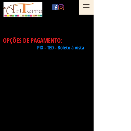
Art Terra Revestimentos
Loja física: Rua Ônix nº 71 - Aclimação - São Paulo - SP
OPÇÕES DE PAGAMENTO:
R$ 21,80 pç
- no
PIX - TED - Boleto à vista
R$ 22,24 pç -
à vista no cartão de débito
R$ 22,72 pç -
em 1x no cartão crédito - presencial
R$ 23,74 pç -
em 2x no cartão crédito - presencial
R$ 24,15 pç -
em 3x no cartão crédito - presencial
R$ 24,59 pç -
em 4x no cartão crédito - presencial
R$ 25,05 pç -
em 5x no cartão crédito - presencial
R$ 23,74 pç -
em 1x no cartão de crédito -
à
distância pelo Mercado Pago
< Voltar