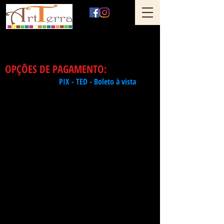
Art Terra Revestimentos
Loja física: Rua Ônix nº 71 - Aclimação - São Paulo - SP
OPÇÕES DE PAGAMENTO:
R$ 85,90
m² - no
PIX - TED - Boleto à vista
R$ 87,62 m² -
à vista no cartão de débito
R$ 89,53 m² -
em 1x no cartão crédito - presencial
R$ 93,54 m² -
em 2x no cartão crédito - presencial
R$ 95,16 m² -
em 3x no cartão crédito - presencial
R$ 96,88 m² -
em 4x no cartão crédito - presencial
R$ 98,69 m² -
em 5x no cartão crédito - presencial
R$ 93,54 m² -
em 1x no cartão de crédito -
Checkout
pelo Site
< Voltar