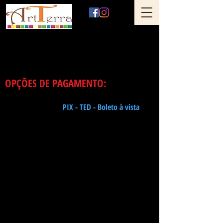
Art Terra Revestimentos
Loja física: Rua Ônix nº 71 - Aclimação - São Paulo - SP
< Voltar
OPÇÕES DE PAGAMENTO:
R$ 135,80 m² - no
PIX - TED - Boleto à vista
R$ 138,52 m²
- à vista no cartão de débito
R$ 141,53 m²
- em 1x no cartão crédito - presencial
R$ 147,87 m²
- em 2x no cartão crédito - presencial
R$ 150,44 m²
- em 3x no cartão crédito - presencial
R$ 153,15 m²
- em 4x no cartão crédito - presencial
R$ 147,87 m²
- em 1x no cartão de crédito -
à
distância pelo PagSeguro