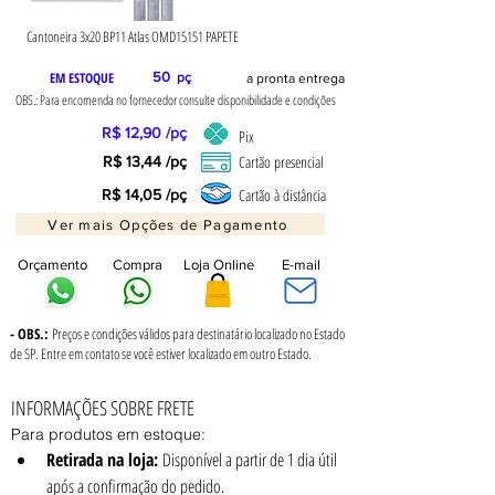
Cantoneira 3x20 BP11 Atlas OMD15151 PAPETE
EM ESTOQUE
50
pç
a pronta entrega
OBS.: Para encomenda no fornecedor consulte disponibilidade e condições
R$ 12,90 /pç
Pix
Cartão presencial
R$ 13,44 /pç
Cartão à distância
R$ 14,05 /pç
Ver mais Opções de Pagamento
Orçamento
Compra
Loja Online
E-mail
- OBS.:
Preços e condições válidos para destinatário localizado no Estado
de SP. Entre em contato se você estiver localizado em outro Estado.
INFORMAÇÕES SOBRE FRETE
Para produtos em estoque:
Retirada na loja:
 Disponível a partir de 1 dia útil 
após a confirmação do pedido.