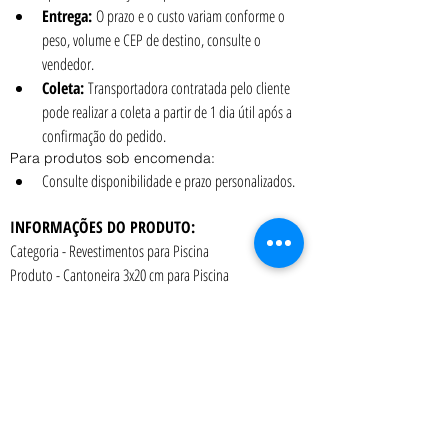
Entrega:
 O prazo e o custo variam conforme o 
peso, volume e CEP de destino, consulte o 
vendedor.
Coleta:
 Transportadora contratada pelo cliente 
pode realizar a coleta a partir de 1 dia útil após a 
confirmação do pedido.
Para produtos sob encomenda:
Consulte disponibilidade e prazo personalizados.
INFORMAÇÕES DO PRODUTO:
Categoria - Revestimentos para Piscina
Produto - Cantoneira 3x20 cm para Piscina
Material - Cerâmica Atlas
Absorção d'água/dilatação - de 0,5 a 3,0%
Formato - 3x20 cm
Marca - Atlas
Embalagem - caixa com 10 unidades (2 metros lineares)
Peso da caixa - 0,86 kg
Aplicação - Cantoneira para Piscina.