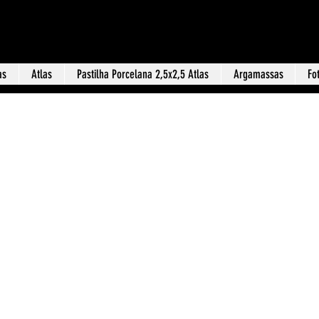
Loja f
 Terra Revestimentos
as
Atlas
Pastilha Porcelana 2,5x2,5 Atlas
Argamassas
Fo