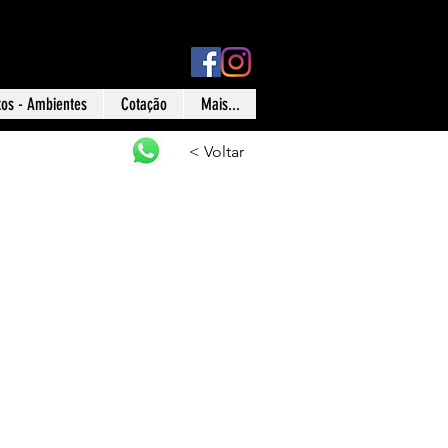
ísica: Rua Ônix nº 71 - Aclimação - São Paulo - SP
tos - Ambientes
Cotação
Mais...
< Voltar