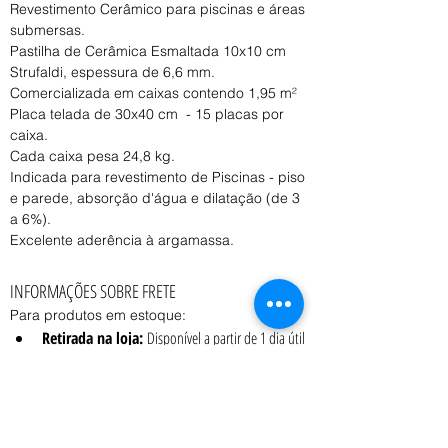
Revestimento Cerâmico para piscinas e áreas 
submersas.
Pastilha de Cerâmica Esmaltada 10x10 cm 
Strufaldi, espessura de 6,6 mm.
Comercializada em caixas contendo 1,95 m²
Placa telada de 30x40 cm  - 15 placas por 
caixa.
Cada caixa pesa 24,8 kg.
Indicada para revestimento de Piscinas - piso 
e parede, absorção d'água e dilatação (de 3 
a 6%).
Excelente aderência à argamassa.
INFORMAÇÕES SOBRE FRETE
Para produtos em estoque:
Retirada na loja:
 Disponível a partir de 1 dia útil 
após a confirmação do pedido.
Entrega:
 O prazo e o custo variam conforme o 
peso, volume e CEP de destino, consulte o 
vendedor.