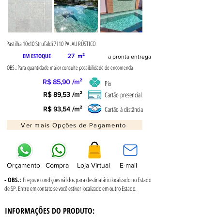
Pastilha 10x10 Strufaldi 7110 PALAU RÚSTICO
EM ESTOQUE
27
m²
a pronta entrega
OBS.: Para quantidade maior consulte possibilidade de encomenda
R$ 85,90 /m²
Pix
Cartão presencial
R$ 89,53 /m²
Cartão à distância
R$ 93,54 /m²
Ver mais Opções de Pagamento
Orçamento
Compra
Loja Virtual
E-mail
- OBS.:
Preços e condições válidos para destinatário localizado no Estado
de SP. Entre em contato se você estiver localizado em outro Estado.
INFORMAÇÕES DO PRODUTO: