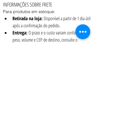
INFORMAÇÕES SOBRE FRETE
Para produtos em estoque:
Retirada na loja:
 Disponível a partir de 1 dia útil 
após a confirmação do pedido.
Entrega:
 O prazo e o custo variam conforme o 
peso, volume e CEP de destino, consulte o 
vendedor.
Coleta:
 Transportadora contratada pelo cliente 
pode realizar a coleta a partir de 1 dia útil após a 
confirmação do pedido.
Para produtos sob encomenda:
Consulte disponibilidade e prazo personalizados.
Art Terra Revestimentos - Showroom: Rua Ônix nº 71 - Aclimação - São Paulo
- SP
- CEP
04108-110
Atendimento presencial: 2ª a 6ª das 9:00 as 12:00 e das 13:00 as 18:00 h
Tel.:
(11) 2476-6092
| Celular-WhatsApp
(11) 97219-3197
|
vendas@artterra.com.br