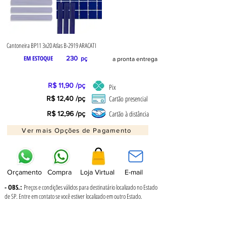
Cantoneira BP11 3x20 Atlas B-2919 ARACATI
EM ESTOQUE
230
pç
a pronta entrega
R$ 11,90 /pç
Pix
Cartão presencial
R$ 12,40 /pç
Cartão à distância
R$ 12,96 /pç
Ver mais Opções de Pagamento
Orçamento
Compra
Loja Virtual
E-mail
- OBS.:
Preços e condições válidos para destinatário localizado no Estado
de SP. Entre em contato se você estiver localizado em outro Estado.