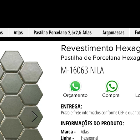
Loja f
 Terra Revestimentos
as
Atlas
Pastilha Porcelana 2,5x2,5 Atlas
Argamassas
Fo
Revestimento Hexag
Pastilha de Porcelana Hexag
M-16063 NILA
Orçamento
Compra
Lo
ENTREGA:
Prazo e frete informados conforme
CEP e quanti
INFORMAÇÕES DO PRODUTO:
Marca -
Atlas
Linha -
Hexagonal