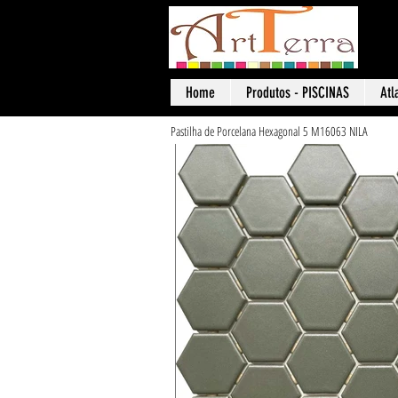
Art
Home
Produtos - PISCINAS
Atl
Pastilha de Porcelana Hexagonal 5 M16063 NILA