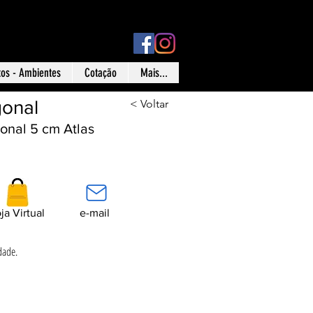
ísica: Rua Ônix nº 71 - Aclimação - São Paulo - SP
tos - Ambientes
Cotação
Mais...
onal
< Voltar
onal 5 cm Atlas
ja Virtual
e-mail
dade.