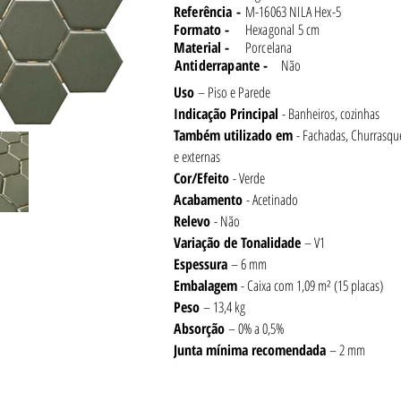
Referência -
M-16063 NILA Hex-5
Formato -
Hexagonal 5 cm
Material -
Porcelana
Antiderrapante -
Não
Uso 
– Piso e Parede
Indicação Principal 
- Banheiros, cozinhas
Também utilizado em 
- Fachadas, Churrasque
e externas
Cor/Efeito
 - Verde
Acabamento 
- Acetinado
Relevo 
- Não
Variação de Tonalidade 
– V1
Espessura 
– 6 mm
Embalagem 
- Caixa com 1,09 m² (15 placas)
Peso 
– 13,4 kg
Absorção 
– 0% a 0,5%
Junta
mínima recomendada
 – 2 mm