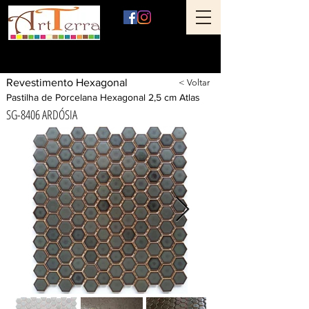
Art Terra Revestimentos
Loja física: Rua Ônix nº 71 - Aclimação - São Paulo - SP
Revestimento Hexagonal
< Voltar
Pastilha de Porcelana Hexagonal 2,5 cm Atlas
SG-8406 ARDÓSIA