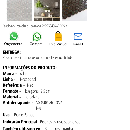
Pastilha de Porcelana Hexagonal 2,5 SG8406 ARDOSIA
Orçamento
Compra
Loja Virtual
e-mail
ENTREGA:
Prazo e frete informados conforme
CEP e quantidade.
INFORMAÇÕES DO PRODUTO:
Marca -
Atlas
Linha -
Hexagonal
Referência -
Não
Formato -
Hexagonal 2,5 cm
Material -
Porcelana
Antiderrapante -
SG-8406 ARDÓSIA
Hex
Uso 
– Piso e Parede
Indicação Principal 
- Piscinas e áreas submersas
Também utilizado em 
- Banheiros, cozinhas, 