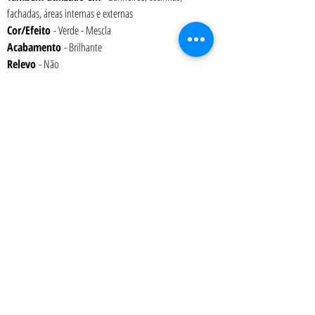
fachadas, áreas internas e externas
Cor/Efeito
 - Verde - Mescla
Acabamento 
- Brilhante
Relevo 
- Não
Variação de Tonalidade 
– V3
Espessura 
– 6 mm
Embalagem 
- Caixa com 1,41 m² (15 placas)
Peso 
– 17,2 kg
Absorção 
– 0% a 0,5%
Junta
mínima recomendada
 – 2 mm
Art Terra Revestimentos - Showroom: Rua Ônix nº 71 - Aclimação - São Paulo
- SP
- CEP
04108-110
Atendimento presencial: 2ª a 6ª das 9:00 as 12:00 e das 13:00 as 18:00 h
Tel.:
(11) 2476-6092
| Celular-WhatsApp
(11) 97219-3197
|
vendas@artterra.com.br
Pastilha de Porcelana | Porcelanatos | Piso para Deck de Piscina | Pastilha
para Piscina | Cantoneira | Revestimentos para Piscinas | Pastilhas Jatobá |
Pastilhas Atlas | Pastilhas para Churrasqueiras | Pastilhas para Banheiros |
Pastilhas para Cozinhas| Revestimentos para Churrasqueiras |