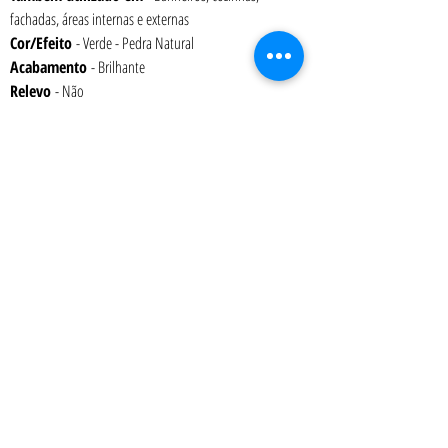
fachadas, áreas internas e externas
Cor/Efeito
 - Verde - Pedra Natural
Acabamento 
- Brilhante
Relevo 
- Não
Variação de Tonalidade 
– V3
Espessura 
– 6 mm
Embalagem 
- Caixa com 1,41 m² (15 placas)
Peso 
– 17,2 kg
Absorção 
– 0% a 0,5%
Junta
mínima recomendada
 – 2 mm
Art Terra Revestimentos - Showroom: Rua Ônix nº 71 - Aclimação - São Paulo
- SP
- CEP
04108-110
Atendimento presencial: 2ª a 6ª das 9:00 as 12:00 e das 13:00 as 18:00 h
Tel.:
(11) 2476-6092
| Celular-WhatsApp
(11) 97219-3197
|
vendas@artterra.com.br
Pastilha de Porcelana | Porcelanatos | Piso para Deck de Piscina | Pastilha
para Piscina | Cantoneira | Revestimentos para Piscinas | Pastilhas Jatobá |
Pastilhas Atlas | Pastilhas para Churrasqueiras | Pastilhas para Banheiros |
Pastilhas para Cozinhas| Revestimentos para Churrasqueiras |