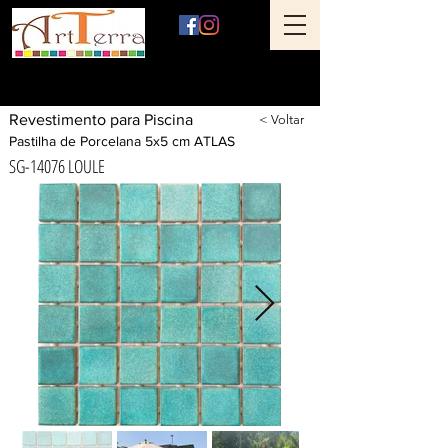
Art Terra Revestimentos
Loja física: Rua Ônix nº 71 - Aclimação - São Paulo - SP
Revestimento para Piscina
< Voltar
Pastilha de Porcelana 5x5 cm ATLAS
SG-14076 LOULE