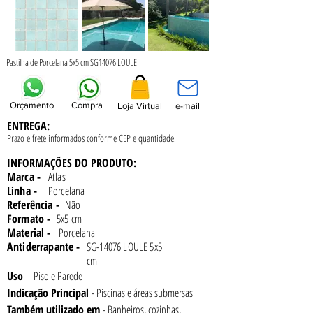
Pastilha de Porcelana 5x5 cm SG14076 LOULE
Orçamento
Compra
Loja Virtual
e-mail
ENTREGA:
Prazo e frete informados conforme
CEP e quantidade.
INFORMAÇÕES DO PRODUTO:
Marca -
Atlas
Linha -
Porcelana
Referência -
Não
Formato -
5x5 cm
Material -
Porcelana
Antiderrapante -
SG-14076 LOULE 5x5
cm
Uso 
– Piso e Parede
Indicação Principal 
- Piscinas e áreas submersas
Também utilizado em 
- Banheiros, cozinhas, 