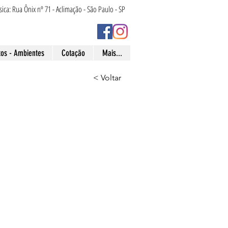
ísica: Rua Ônix nº 71 - Aclimação - São Paulo - SP
tos - Ambientes
Cotação
Mais...
< Voltar