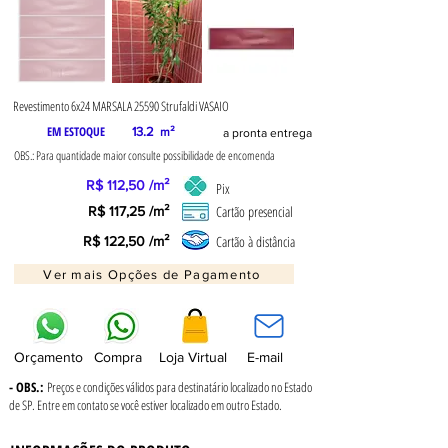
Revestimento 6x24 MARSALA 25590 Strufaldi VASAIO
EM ESTOQUE
13.2
m²
a pronta entrega
OBS.: Para quantidade maior consulte possibilidade de encomenda
R$ 112,50 /m²
Pix
Cartão presencial
R$ 117,25 /m²
Cartão à distância
R$ 122,50 /m²
Ver mais Opções de Pagamento
Orçamento
Compra
Loja Virtual
E-mail
- OBS.:
Preços e condições válidos para destinatário localizado no Estado
de SP. Entre em contato se você estiver localizado em outro Estado.