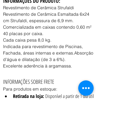
INFORMAÇÕES DO PRODUTO:
Revestimento de Cerãmica Strufaldi
Revestimento de Cerâmica Esmaltada 6x24 
cm Strufaldi, espessura de 6,9 mm.
Comercializada em caixas contendo 0,60 m²
40 placas por caixa.
Cada caixa pesa 8,0 kg.
Indicada para revestimento de Piscinas, 
Fachada, áreas internas e externas.Absorção 
d'água e dilatação (de 3 a 6%).
Excelente aderência à argamassa.
INFORMAÇÕES SOBRE FRETE
Para produtos em estoque:
Retirada na loja:
 Disponível a partir de 1 dia útil 
após a confirmação do pedido.
Entrega:
 O prazo e o custo variam conforme o 
peso, volume e CEP de destino, consulte o 
vendedor.
Coleta:
 Transportadora contratada pelo cliente 