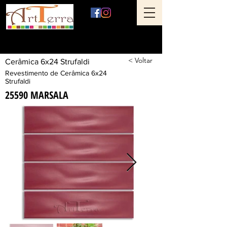
Art Terra Revestimentos
Loja física: Rua Ônix nº 71 - Aclimação - São Paulo - SP
< Voltar
Cerâmica 6x24 Strufaldi
Revestimento de Cerâmica 6x24
Strufaldi
25590 MARSALA