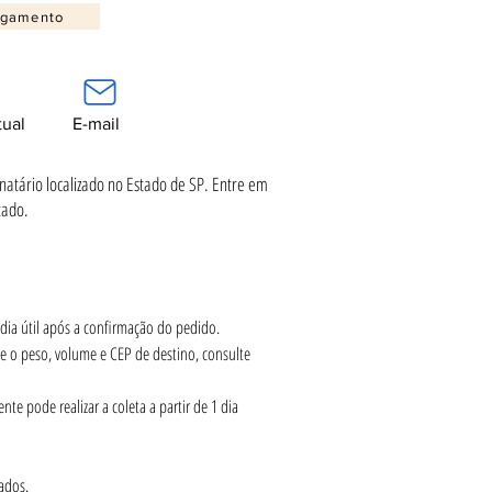
agamento
tual
E-mail
inatário localizado no Estado de SP. Entre em
tado.
1 dia útil após a confirmação do pedido.
e o peso, volume e CEP de destino, consulte 
te pode realizar a coleta a partir de 1 dia 
ados.