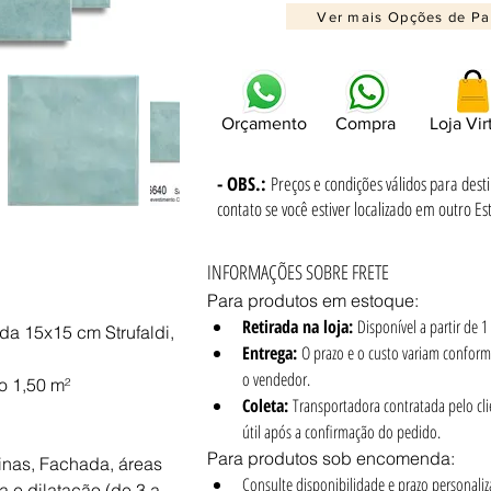
Ver mais Opções de P
Orçamento
Compra
Loja Vir
- OBS.:
Preços e condições válidos para dest
contato se você estiver localizado em outro Es
INFORMAÇÕES SOBRE FRETE
Para produtos em estoque:
i
Retirada na loja:
 Disponível a partir de 
a 15x15 cm Strufaldi, 
Entrega:
 O prazo e o custo variam conform
o vendedor.
o 1,50 m²
Coleta:
 Transportadora contratada pelo clien
útil após a confirmação do pedido.
Para produtos sob encomenda:
inas, Fachada, áreas 
Consulte disponibilidade e prazo personaliz
 e dilatação (de 3 a 