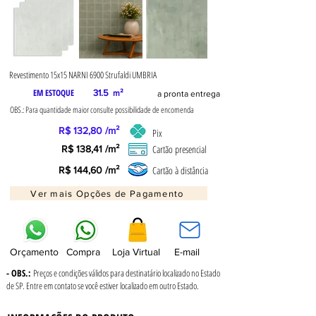
Revestimento 15x15 NARNI 6900 Strufaldi UMBRIA
EM ESTOQUE
31.5
m²
a pronta entrega
OBS.: Para quantidade maior consulte possibilidade de encomenda
R$ 132,80 /m²
Pix
Cartão presencial
R$ 138,41 /m²
Cartão à distância
R$ 144,60 /m²
Ver mais Opções de Pagamento
Orçamento
Compra
Loja Virtual
E-mail
- OBS.:
Preços e condições válidos para destinatário localizado no Estado
de SP. Entre em contato se você estiver localizado em outro Estado.