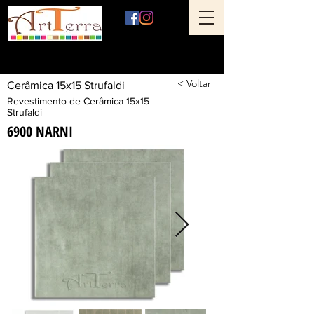
Art Terra Revestimentos
Loja física: Rua Ônix nº 71 - Aclimação - São Paulo - SP
< Voltar
Cerâmica 15x15 Strufaldi
Revestimento de Cerâmica 15x15
Strufaldi
6900 NARNI