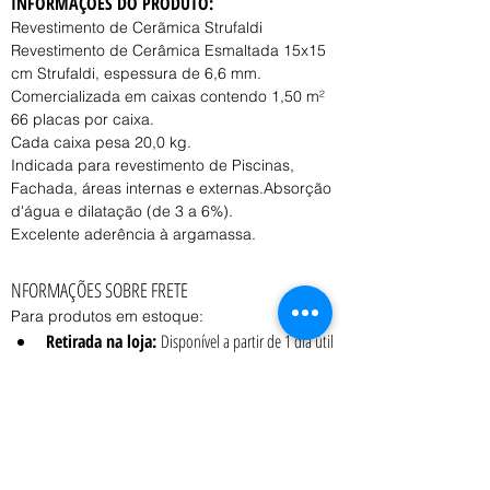
INFORMAÇÕES DO PRODUTO:
Revestimento de Cerãmica Strufaldi
Revestimento de Cerâmica Esmaltada 15x15 
cm Strufaldi, espessura de 6,6 mm.
Comercializada em caixas contendo 1,50 m²
66 placas por caixa.
Cada caixa pesa 20,0 kg.
Indicada para revestimento de Piscinas, 
Fachada, áreas internas e externas.Absorção 
d'água e dilatação (de 3 a 6%).
Excelente aderência à argamassa.
NFORMAÇÕES SOBRE FRETE
Para produtos em estoque:
Retirada na loja:
 Disponível a partir de 1 dia útil 
após a confirmação do pedido.
Entrega:
 O prazo e o custo variam conforme o 
peso, volume e CEP de destino, consulte o 
vendedor.
Coleta:
 Transportadora contratada pelo cliente 