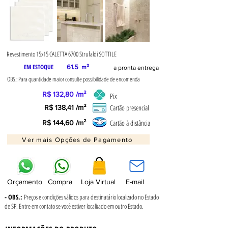
Revestimento 15x15 CALETTA 6700 Strufaldi SOTTILE
EM ESTOQUE
61.5
m²
a pronta entrega
OBS.: Para quantidade maior consulte possibilidade de encomenda
R$ 132,80 /m²
Pix
Cartão presencial
R$ 138,41 /m²
Cartão à distância
R$ 144,60 /m²
Ver mais Opções de Pagamento
Orçamento
Compra
Loja Virtual
E-mail
- OBS.:
Preços e condições válidos para destinatário localizado no Estado
de SP. Entre em contato se você estiver localizado em outro Estado.