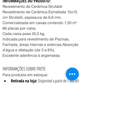
INFORMAÇÕES DO PRODUTO:
Revestimento de Cerãmica Strufaldi
Revestimento de Cerâmica Esmaltada 15x15 
cm Strufaldi, espessura de 6,6 mm.
Comercializada em caixas contendo 1,50 m²
66 placas por caixa.
Cada caixa pesa 20,0 kg.
Indicada para revestimento de Piscinas, 
Fachada, áreas internas e externas.Absorção 
d'água e dilatação (de 3 a 6%).
Excelente aderência à argamassa.
INFORMAÇÕES SOBRE FRETE
Para produtos em estoque:
Retirada na loja:
 Disponível a partir de 1 dia útil 
após a confirmação do pedido.
Entrega:
 O prazo e o custo variam conforme o 
peso, volume e CEP de destino, consulte o 
vendedor.
Coleta:
 Transportadora contratada pelo cliente 