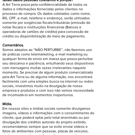
Quais dados pessoais coletamos e porque?
A Art Terra preza pela confidencialidade de todos os
dados e informações fornecidas pelos clientes no
processo de compra. Os dados coletados como nome,
RG, CPF, e-mail, telefone e endereço, serão utilizados
somente por exigências fiscais/tributárias (emissão de
notas fiscais) e instituições financeiras (Bancos e
operadoras de cartões de crédito) para concessão de
crédito ou disponibilização de meio de pagamento.
Comentários.
Somos adeptos ao “NÃO PERTURBE”, não fazemos uso
de práticas como telemarketing, e-mail marketing ou
qualquer forma de envio em massa que possa perturbar
seu descanso e paciência, entulhando seus dispositivos
com mensagens muitas vezes irrelevantes naquele
momento. Se precisar de algum produto comercializado
pela Art Terra ou de alguma informação, nos encontrará
facilmente com uma simples busca na internet ou redes
sociais, investimos muito na divulgação de nossa
empresa e produtos e com isso não vemos necessidade
de incomodá-lo em momentos inoportunos.
Mídia.
Em nossos sites e mídias sociais somente divulgamos
imagens, vídeos e informações com o consentimento do
cliente, que poderá optar pelo total anonimato ou por
divulgação dos créditos autorais do projeto exibido,
recomendamos sempre que se evite enviar vídeos e
fotos de ambientes com pessoas, placas de veículos,