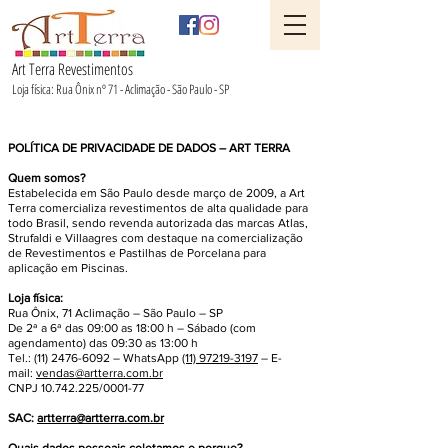
Art Terra Revestimentos
Loja física: Rua Ônix nº 71 - Aclimação - São Paulo - SP
POLÍTICA DE PRIVACIDADE DE DADOS – ART TERRA
Quem somos?
Estabelecida em São Paulo desde março de 2009, a Art
Terra comercializa revestimentos de alta qualidade para
todo Brasil, sendo revenda autorizada das marcas Atlas,
Strufaldi e Villaagres com destaque na comercialização
de Revestimentos e Pastilhas de Porcelana para
aplicação em Piscinas.
Loja física:
Rua Ônix, 71 Aclimação – São Paulo – SP
De 2ª a 6ª das 09:00 as 18:00 h – Sábado (com
agendamento) das 09:30 as 13:00 h
Tel.: (11) 2476-6092 – WhatsApp
(11) 97219-3197
– E-
mail:
vendas@artterra.com.br
CNPJ 10.742.225/0001-77
SAC:
artterra@artterra.com.br