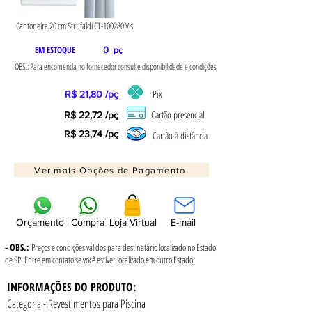
Cantoneira 20 cm Strufaldi CT-100280 Vis
EM ESTOQUE
0
pç
OBS.: Para encomenda no fornecedor consulte disponibilidade e condições
Pix
R$ 21,80 /pç
Cartão presencial
R$ 22,72 /pç
R$ 23,74 /pç
Cartão à distância
Ver mais Opções de Pagamento
Orçamento
Compra
Loja Virtual
E-mail
- OBS.:
Preços e condições válidos para destinatário localizado no Estado
de SP. Entre em contato se você estiver localizado em outro Estado.
INFORMAÇÕES DO PRODUTO:
Categoria - Revestimentos para Piscina