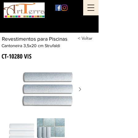
Art Terra Revestimentos
Loja física: Rua Ônix nº 71 - Aclimação - São Paulo - SP
< Voltar
Revestimentos para Piscinas
Cantoneira 3,5x20 cm Strufaldi
CT-10280 VIS