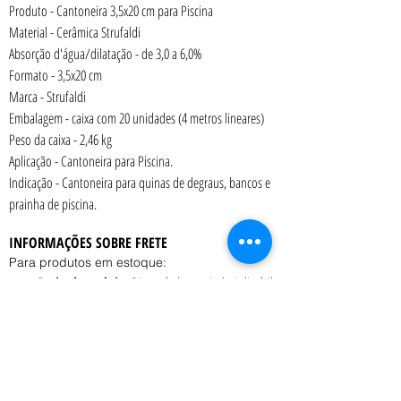
Produto - Cantoneira 3,5x20 cm para Piscina
Material - Cerâmica Strufaldi
Absorção d'água/dilatação - de 3,0 a 6,0%
Formato - 3,5x20 cm
Marca - Strufaldi
Embalagem - caixa com 20 unidades (4 metros lineares)
Peso da caixa - 2,46 kg
Aplicação - Cantoneira para Piscina.
Indicação - Cantoneira para quinas de degraus, bancos e 
prainha de piscina.
INFORMAÇÕES SOBRE FRETE
Para produtos em estoque:
Retirada na loja:
 Disponível a partir de 1 dia útil 
após a confirmação do pedido.
Entrega:
 O prazo e o custo variam conforme o 
peso, volume e CEP de destino, consulte o 
vendedor.
Coleta:
 Transportadora contratada pelo cliente 