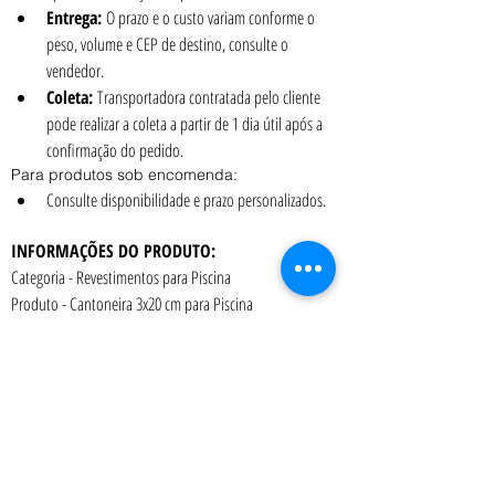
Entrega:
 O prazo e o custo variam conforme o 
peso, volume e CEP de destino, consulte o 
vendedor.
Coleta:
 Transportadora contratada pelo cliente 
pode realizar a coleta a partir de 1 dia útil após a 
confirmação do pedido.
Para produtos sob encomenda:
Consulte disponibilidade e prazo personalizados.
INFORMAÇÕES DO PRODUTO:
Categoria - Revestimentos para Piscina
Produto - Cantoneira 3x20 cm para Piscina
Material - Cerâmica Atlas
Absorção d'água/dilatação - de 0,5 a 3,0%
Formato - 3x20 cm
Marca - Atlas
Embalagem - caixa com 10 unidades (2 metros lineares)
Peso da caixa - 0,86 kg
Aplicação - Cantoneira para Piscina.