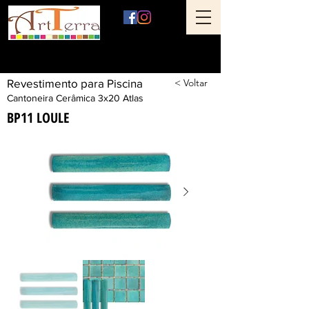
Art Terra Revestimentos
Loja física: Rua Ônix nº 71 - Aclimação - São Paulo - SP
Revestimento para Piscina
< Voltar
Cantoneira Cerâmica 3x20 Atlas
BP11 LOULE