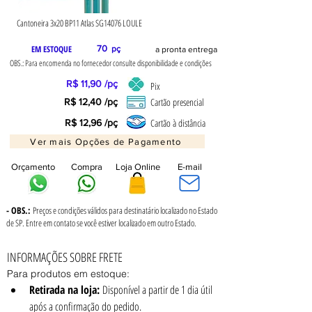
Cantoneira 3x20 BP11 Atlas SG14076 LOULE
EM ESTOQUE
70
pç
a pronta entrega
OBS.: Para encomenda no fornecedor consulte disponibilidade e condições
R$ 11,90 /pç
Pix
Cartão presencial
R$ 12,40 /pç
Cartão à distância
R$ 12,96 /pç
Ver mais Opções de Pagamento
Orçamento
Compra
Loja Online
E-mail
- OBS.:
Preços e condições válidos para destinatário localizado no Estado
de SP. Entre em contato se você estiver localizado em outro Estado.
INFORMAÇÕES SOBRE FRETE
Para produtos em estoque:
Retirada na loja:
 Disponível a partir de 1 dia útil 
após a confirmação do pedido.