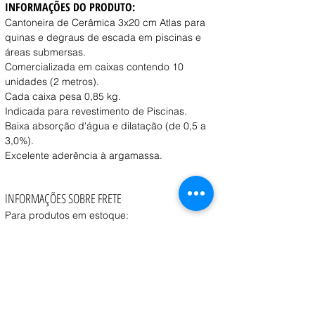
INFORMAÇÕES DO PRODUTO:
Cantoneira de Cerâmica 3x20 cm Atlas para 
quinas e degraus de escada em piscinas e 
áreas submersas. 
Comercializada em caixas contendo 10 
unidades (2 metros).
Cada caixa pesa 0,85 kg. 
Indicada para revestimento de Piscinas. 
Baixa absorção d'água e dilatação (de 0,5 a 
3,0%).
Excelente aderência à argamassa.
INFORMAÇÕES SOBRE FRETE
Para produtos em estoque:
Retirada na loja:
 Disponível a partir de 1 dia útil 
após a confirmação do pedido.
Entrega:
 O prazo e o custo variam conforme o 
peso, volume e CEP de destino, consulte o vendedor.
Coleta:
 Transportadora contratada pelo cliente 