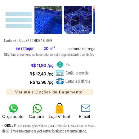
Cantoneira Atlas BP-11 SIRIBA B-7079
EM ESTOQUE
20
m²
a pronta entrega
OBS.: Para encomenda no fornecedor consulte disponibilidade e condições
Pix
R$ 11,90 /pç
Cartão presencial
R$ 12,40 /pç
Cartão à distância
R$ 12,96 /pç
Ver mais Opções de Pagamento
Orçamento
Compra
Loja Virtual
E-mail
- OBS.:
Preços e condições válidos para destinatário localizado no Estado
de SP. Entre em contato se você estiver localizado em outro Estado.