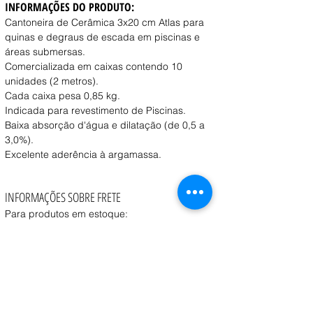
INFORMAÇÕES DO PRODUTO:
Cantoneira de Cerâmica 3x20 cm Atlas para 
quinas e degraus de escada em piscinas e 
áreas submersas. 
Comercializada em caixas contendo 10 
unidades (2 metros).
Cada caixa pesa 0,85 kg. 
Indicada para revestimento de Piscinas. 
Baixa absorção d'água e dilatação (de 0,5 a 
3,0%).
Excelente aderência à argamassa.
INFORMAÇÕES SOBRE FRETE
Para produtos em estoque:
Retirada na loja:
 Disponível a partir de 1 dia útil 
após a confirmação do pedido.
Entrega:
 O prazo e o custo variam conforme o 
peso, volume e CEP de destino, consulte o vendedor.
Coleta:
 Transportadora contratada pelo cliente 