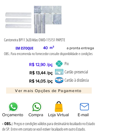
Cantoneira BP11 3x20 Atlas OMD-115151 PAPETE
EM ESTOQUE
40
m²
a pronta entrega
OBS.: Para encomenda no fornecedor consulte disponibilidade e condições
Pix
R$ 12,90 /pç
Cartão presencial
R$ 13,44 /pç
Cartão à distância
R$ 14,05 /pç
Ver mais Opções de Pagamento
Orçamento
Compra
Loja Virtual
E-mail
- OBS.:
Preços e condições válidos para destinatário localizado no Estado
de SP. Entre em contato se você estiver localizado em outro Estado.