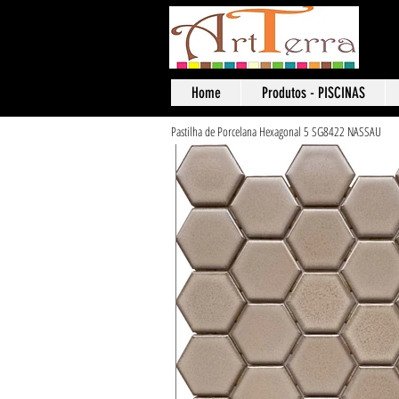
Art
Home
Produtos - PISCINAS
Pastilha de Porcelana Hexagonal 5 SG8422 NASSAU