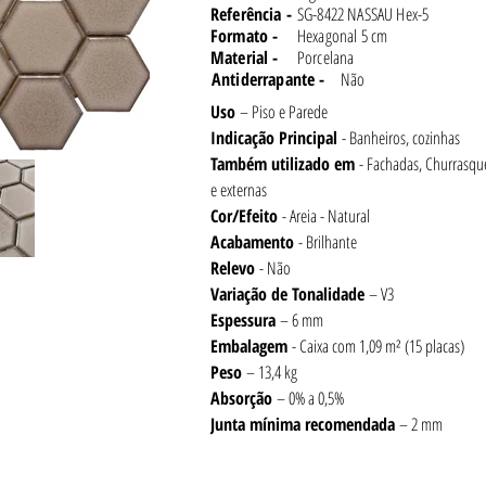
Referência -
SG-8422 NASSAU Hex-5
Formato -
Hexagonal 5 cm
Material -
Porcelana
Antiderrapante -
Não
Uso 
– Piso e Parede
Indicação Principal 
- Banheiros, cozinhas
Também utilizado em 
- Fachadas, Churrasque
e externas
Cor/Efeito
 - Areia - Natural
Acabamento 
- Brilhante
Relevo 
- Não
Variação de Tonalidade 
– V3
Espessura 
– 6 mm
Embalagem 
- Caixa com 1,09 m² (15 placas)
Peso 
– 13,4 kg
Absorção 
– 0% a 0,5%
Junta
mínima recomendada
 – 2 mm