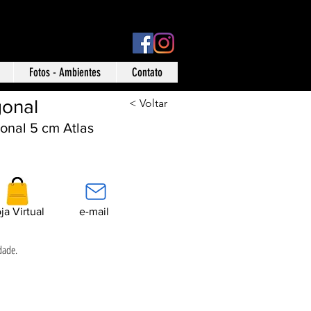
ísica: Rua Ônix nº 71 - Aclimação - São Paulo - SP
Fotos - Ambientes
Contato
onal
< Voltar
onal 5 cm Atlas
ja Virtual
e-mail
dade.