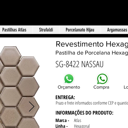
Loja f
 Terra Revestimentos
Pastilhas Atlas
Strufaldi
Porcelanato Hijau
Argamassas
Revestimento Hexag
Pastilha de Porcelana Hexag
SG-8422 NASSAU
Orçamento
Compra
Lo
ENTREGA:
Prazo e frete informados conforme
CEP e quanti
INFORMAÇÕES DO PRODUTO:
Marca -
Atlas
Linha -
Hexagonal