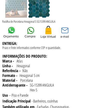
Pastilha de Porcelana Hexagonal 5 SG15399 ANGUILA
Orçamento
Compra
Loja Virtual
e-mail
ENTREGA:
Prazo e frete informados conforme
CEP e quantidade.
INFORMAÇÕES DO PRODUTO:
Marca -
Atlas
Linha -
Hexagonal
Referência -
Não
Formato -
Hexagonal 5 cm
Material -
Porcelana
Antiderrapante -
SG-15399 ANGUILA
Hex-5
Uso 
– Piso e Parede
Indicação Principal 
- Banheiros, cozinhas
Também utilizado em 
- Fachadas, Churrasqueiras, 