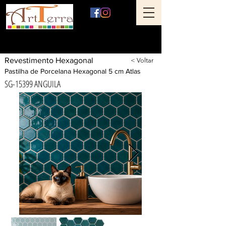
Art Terra Revestimentos
Loja física: Rua Ônix nº 71 - Aclimação - São Paulo - SP
Revestimento Hexagonal
< Voltar
Pastilha de Porcelana Hexagonal 5 cm Atlas
SG-15399 ANGUILA