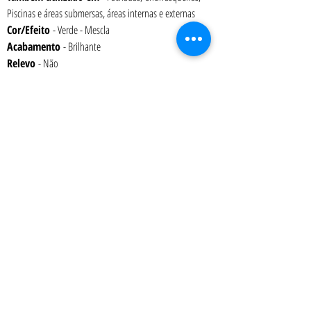
Piscinas e áreas submersas, áreas internas e externas
Cor/Efeito
 - Verde - Mescla
Acabamento 
- Brilhante
Relevo 
- Não
Variação de Tonalidade 
– V1
Espessura 
– 6 mm
Embalagem 
- Caixa com 1,09 m² (15 placas)
Peso 
– 13,4 kg
Absorção 
– 0% a 0,5%
Junta
mínima recomendada
 – 2 mm
Art Terra Revestimentos - Showroom: Rua Ônix nº 71 - Aclimação - São Paulo
- SP
- CEP
04108-110
Atendimento presencial: 2ª a 6ª das 9:00 as 12:00 e das 13:00 as 18:00 h
Tel.:
(11) 2476-6092
| Celular-WhatsApp
(11) 97219-3197
|
vendas@artterra.com.br
Pastilha de Porcelana | Porcelanatos | Piso para Deck de Piscina | Pastilha
para Piscina | Cantoneira | Revestimentos para Piscinas | Pastilhas Jatobá |
Pastilhas Atlas | Pastilhas para Churrasqueiras | Pastilhas para Banheiros |
Pastilhas para Cozinhas| Revestimentos para Churrasqueiras |