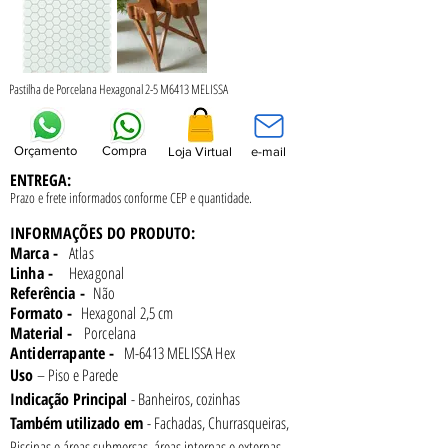
Pastilha de Porcelana Hexagonal 2-5 M6413 MELISSA
Orçamento
Compra
Loja Virtual
e-mail
ENTREGA:
Prazo e frete informados conforme
CEP e quantidade.
INFORMAÇÕES DO PRODUTO:
Marca -
Atlas
Linha -
Hexagonal
Referência -
Não
Formato -
Hexagonal 2,5 cm
Material -
Porcelana
Antiderrapante -
M-6413 MELISSA Hex
Uso 
– Piso e Parede
Indicação Principal 
- Banheiros, cozinhas
Também utilizado em 
- Fachadas, Churrasqueiras, 
Piscinas e áreas submersas, áreas internas e externas