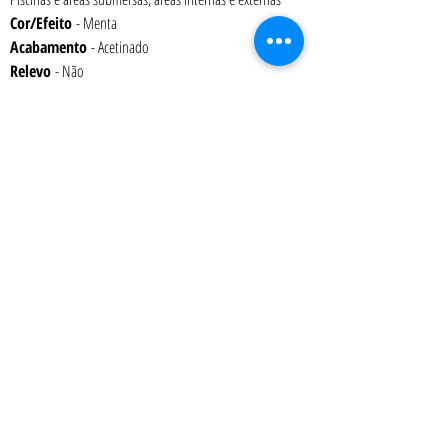
Cor/Efeito
 - Menta
Acabamento 
- Acetinado
Relevo 
- Não
Variação de Tonalidade 
– V1
Espessura 
– 6 mm
Embalagem 
- Caixa com 1,43 m² (16 placas)
Peso 
– 17,7 kg
Absorção 
– 0% a 0,5%
Junta
mínima recomendada
 – 2 mm
Art Terra Revestimentos - Showroom: Rua Ônix nº 71 - Aclimação - São Paulo
- SP
- CEP
04108-110
Atendimento presencial: 2ª a 6ª das 9:00 as 12:00 e das 13:00 as 18:00 h
Tel.:
(11) 2476-6092
| Celular-WhatsApp
(11) 97219-3197
|
vendas@artterra.com.br
Pastilha de Porcelana | Porcelanatos | Piso para Deck de Piscina | Pastilha
para Piscina | Cantoneira | Revestimentos para Piscinas | Pastilhas Jatobá |
Pastilhas Atlas | Pastilhas para Churrasqueiras | Pastilhas para Banheiros |
Pastilhas para Cozinhas| Revestimentos para Churrasqueiras |
Revestimentos para Banheiros | Revestimentos para Cozinhas |