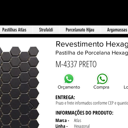
Loja f
 Terra Revestimentos
Pastilhas Atlas
Strufaldi
Porcelanato Hijau
Argamassas
Revestimento Hexag
Pastilha de Porcelana Hexag
M-4337 PRETO
Orçamento
Compra
Lo
ENTREGA:
Prazo e frete informados conforme
CEP e quanti
INFORMAÇÕES DO PRODUTO:
Marca -
Atlas
Linha -
Hexagonal