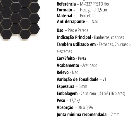
Referência -
M-4337 PRETO Hex
Formato -
Hexagonal 2,5 cm
Material -
Porcelana
Antiderrapante -
Não
Uso 
– Piso e Parede
Indicação Principal 
- Banheiros, cozinhas
Também utilizado em 
- Fachadas, Churrasque
e externas
Cor/Efeito
 - Preta
Acabamento 
- Acetinado
Relevo 
- Não
Variação de Tonalidade 
– V1
Espessura 
– 6 mm
Embalagem 
- Caixa com 1,43 m² (16 placas)
Peso 
– 17,7 kg
Absorção 
– 0% a 0,5%
Junta
mínima recomendada
 – 2 mm