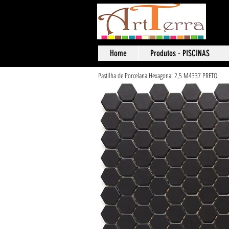
Art
Home
Produtos - PISCINAS
Pastilha de Porcelana Hexagonal 2,5 M4337 PRETO