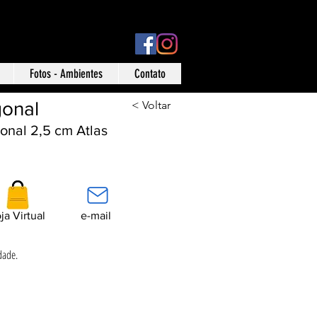
ísica: Rua Ônix nº 71 - Aclimação - São Paulo - SP
Fotos - Ambientes
Contato
onal
< Voltar
onal 2,5 cm Atlas
ja Virtual
e-mail
dade.